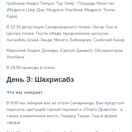
Гробница Амира Тимура “Гур Эмир”, Площадь Регистан
(Медресе Шер Дор, Медресе Улугбека, Медресе Тилля-
Кари)
В 12:30 дегустация Самаркандского плова «Зигир Ош» в
Центре плова. После обеда, продолжение экскусии:
Ансамбль Шахи-Зинда, Мечеть Бибиханум, Сиабский базар,
Мавзолей Ходжи Донияра (Святой Даниил), Обсерватория
Улугбека.
В 18:00 проводы в отель
День 3: Шахрисабз
Что вас ожидает
В 9:00 мы заберем вас из отеля Самарканда. Вам предстоит
пересечь цветущий горный перевал и «Плато Дьявола», а
также романтичное место, Пещеру Тешик-Таш в форме
сердца