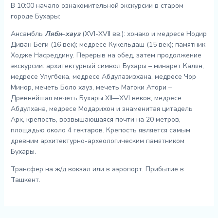
В 10:00 начало ознакомительной экскурсии в старом
городе Бухары:
Ансамбль
Ляби
–
хауз
(XVI-XVII вв.): хонако и медресе Нодир
Диван Беги (16 век); медресе Кукельдаш (15 век); памятник
Ходже Насреддину. Перерыв на обед, затем продолжение
экскурсии: архитектурный символ Бухары – минарет Калян,
медресе Улугбека, медресе Абдулазизхана, медресе Чор
Минор, мечеть Боло хауз, мечеть Магоки Атори –
Древнейшая мечеть Бухары XII—XVI веков, медресе
Абдулхана, медресе Модарихон и знаменитая цитадель
Арк, крепость, возвышающаяся почти на 20 метров,
площадью около 4 гектаров. Крепость является самым
древним архитектурно-археологическим памятником
Бухары.
Трансфер на ж/д вокзал или в аэропорт. Прибытие в
Ташкент.