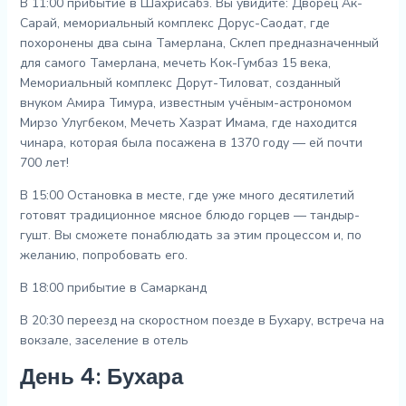
В 11:00 прибытие в Шахрисабз. Вы увидите: Дворец Ак-
Сарай, мемориальный комплекс Дорус-Саодат, где
похоронены два сына Тамерлана, Склеп предназначенный
для самого Тамерлана, мечеть Кок-Гумбаз 15 века,
Мемориальный комплекс Дорут-Тиловат, созданный
внуком Амира Тимура, известным учёным-астрономом
Мирзо Улугбеком, Мечеть Хазрат Имама, где находится
чинара, которая была посажена в 1370 году — ей почти
700 лет!
В 15:00 Остановка в месте, где уже много десятилетий
готовят традиционное мясное блюдо горцев — тандыр-
гушт. Вы сможете понаблюдать за этим процессом и, по
желанию, попробовать его.
В 18:00 прибытие в Самарканд
В 20:30 переезд на скоростном поезде в Бухару, встреча на
вокзале, заселение в отель
День 4: Бухара