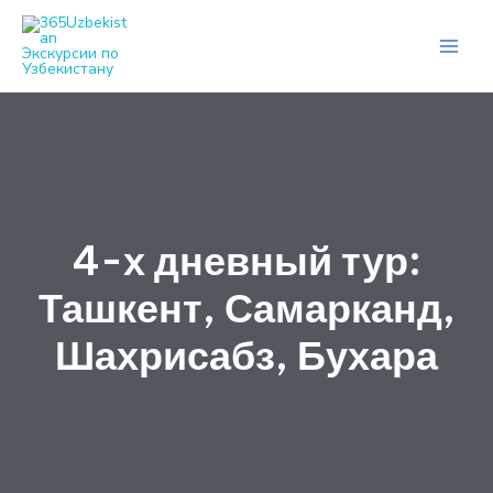
Перейти
Навигация
Main
к
по
Men
содержимому
записям
4-х дневный тур:
Ташкент, Самарканд,
Шахрисабз, Бухара